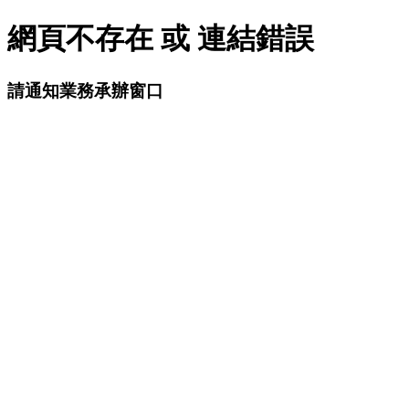
網頁不存在 或 連結錯誤
請通知業務承辦窗口