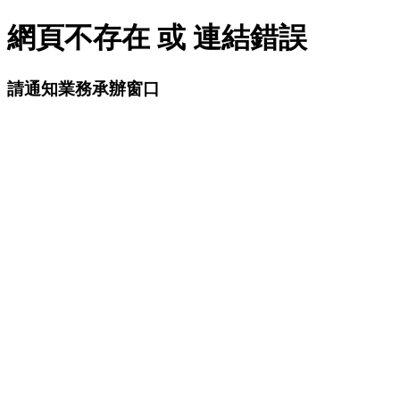
網頁不存在 或 連結錯誤
請通知業務承辦窗口