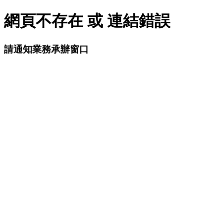
網頁不存在 或 連結錯誤
請通知業務承辦窗口