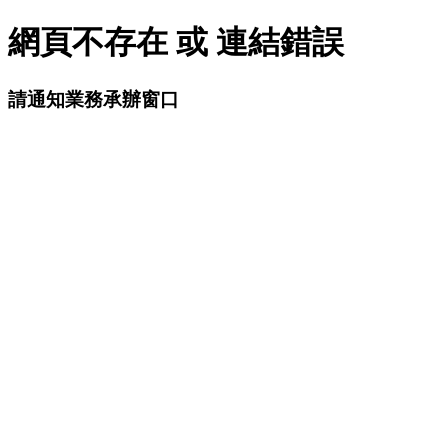
網頁不存在 或 連結錯誤
請通知業務承辦窗口